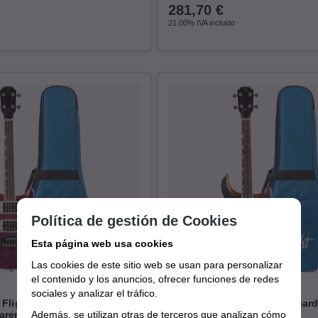
281,70
€
21.00%
IVA incluido
Política de gestión de Cookies
Esta página web usa cookies
Las cookies de este sitio web se usan para personalizar
el contenido y los anuncios, ofrecer funciones de redes
sociales y analizar el tráfico.
 Flight Vanguard Rock
Ukelele Tenor Flight Vanguar
Además, se utilizan otras de terceros que analizan cómo
arent Purple
Series Transparent Black