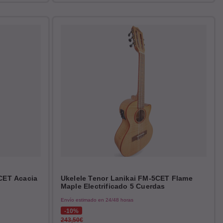
CET Acacia
Ukelele Tenor Lanikai FM-5CET Flame
Maple Electrificado 5 Cuerdas
Envío estimado en 24/48 horas
10%
243,50€