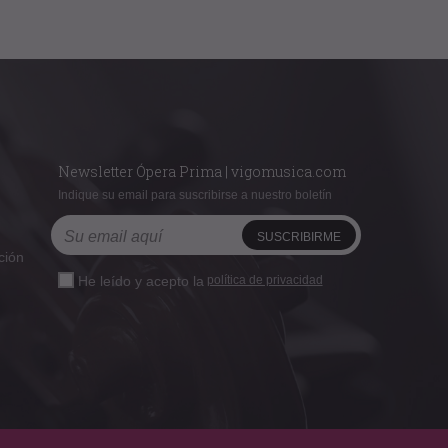
Newsletter Ópera Prima | vigomusica.com
Indique su email para suscribirse a nuestro boletín
ción
He leído y acepto la
política de privacidad