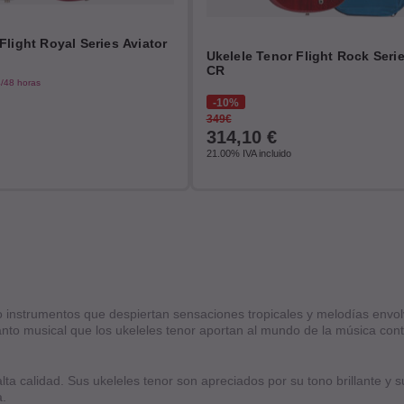
Flight Royal Series Aviator
Ukelele Tenor Flight Rock Seri
CR
/48 horas
10%
349€
314,10
€
21.00%
IVA incluido
mo instrumentos que despiertan sensaciones tropicales y melodías env
ncanto musical que los ukeleles tenor aportan al mundo de la música co
lta calidad. Sus ukeleles tenor son apreciados por su tono brillante y
a.