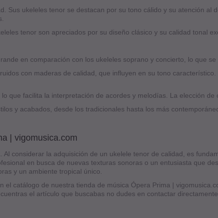
ad. Sus ukeleles tenor se destacan por su tono cálido y su atención al
s.
keleles tenor son apreciados por su diseño clásico y su calidad tonal 
ande en comparación con los ukeleles soprano y concierto, lo que se
ruidos con maderas de calidad, que influyen en su tono característico.
o que facilita la interpretación de acordes y melodías. La elección de 
stilos y acabados, desde los tradicionales hasta los más contemporáneo
ma | vigomusica.com
 Al considerar la adquisición de un ukelele tenor de calidad, es fundam
fesional en busca de nuevas texturas sonoras o un entusiasta que desea
oras y un ambiente tropical único.
n el catálogo de nuestra tienda de música Ópera Prima | vigomusica.c
encuentras el artículo que buscabas no dudes en contactar directamente