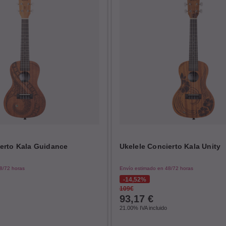
ierto Kala Guidance
Ukelele Concierto Kala Unity
8/72 horas
Envío estimado en 48/72 horas
14,52%
109€
93,17
€
21.00%
IVA incluido