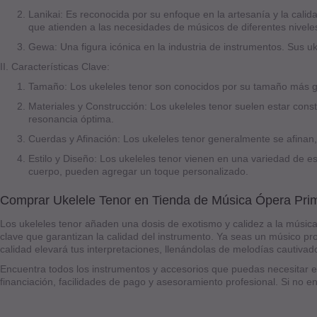
Lanikai: Es reconocida por su enfoque en la artesanía y la calid
que atienden a las necesidades de músicos de diferentes nivele
Gewa: Una figura icónica en la industria de instrumentos. Sus u
II. Características Clave:
Tamaño: Los ukeleles tenor son conocidos por su tamaño más gr
Materiales y Construcción: Los ukeleles tenor suelen estar const
resonancia óptima.
Cuerdas y Afinación: Los ukeleles tenor generalmente se afinan, l
Estilo y Diseño: Los ukeleles tenor vienen en una variedad de e
cuerpo, pueden agregar un toque personalizado.
Comprar Ukelele Tenor en Tienda de Música Ópera Pri
Los ukeleles tenor añaden una dosis de exotismo y calidez a la música.
clave que garantizan la calidad del instrumento. Ya seas un músico pro
calidad elevará tus interpretaciones, llenándolas de melodías cautivad
Encuentra todos los instrumentos y accesorios que puedas necesitar e
financiación, facilidades de pago y asesoramiento profesional. Si no 