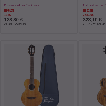
Envío estimado en 24/48 horas
Envío estimado en 2
10%
10%
137€
358,99€
123,30
€
323,10
€
21.00%
IVA incluido
21.00%
IVA incluido