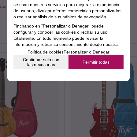
se usan nuestros servicios para mejorar la experiencia
4/48 horas
Envío estimado en 24/48 horas
de usuario, divulgar ofertas comerciales personalizadas
10%
o realizar análisis de sus hábitos de navegación.
358,99€
323,10
€
Pinchando en "Personalizar o Denegar" puede
21.00%
IVA incluido
configurar y conocer las cookies o rechar su uso
totalmente. En todo momento puede revisar la
información y retirar su consentimiento desde nuestra
sección de política de cookies.
Política de cookies
Personalizar o Denegar
Continuar solo con
Permitir todas
las necesarias