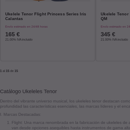
Ukelele Tenor Flight Princess Series Iris
Ukelele Tenor 
Calantas
QM
Envío estimado en 24/48 horas
Envío estimado en 24
165
€
345
€
21.00%
IVA incluido
21.00%
IVA incluido
1
al
15
de
15
Catálogo Ukeleles Tenor
Dentro del vibrante universo musical, los ukeleles tenor destacan co
profundidad las características esenciales, las marcas líderes y el e
I. Marcas Destacadas:
Flight: Una marca renombrada en la fabricación de ukeleles de a
van desde opciones asequibles hasta instrumentos de gama alt