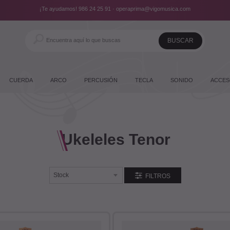
¡Te ayudamos!
986 24 25 91
·
operaprima@vigomusica.com
CUERDA
ARCO
PERCUSIÓN
TECLA
SONIDO
ACCES
Ukeleles Tenor
FILTROS