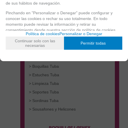
de sus hábitos de navegación.
Pinchando en "Personalizar o Denegar" puede configurar y
conocer las cookies o rechar su uso totalmente. En todo
momento puede revisar la información y retirar su
consentimiento desde nuestra
sección de política de cookies.
> Tubas Do
Política de cookies
Personalizar o Denegar
> Tubas Fa
Continuar solo con las
Permitir todas
necesarias
> Tubas Mib
> Tubas Sib
> Boquillas Tuba
> Estuches Tuba
> Limpieza Tuba
> Soportes Tuba
> Sordinas Tuba
> Sousafones y Helicones