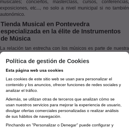
musicales; conciertos, masterclass, cursos, conferencias,
exposiciones, etc..., no solo a nivel municipal si no también
autonómico.
Tienda Musical en Pontevedra
especializada en la élite de Instrumentos
de Música
La relación tan estrecha con los músicos es parte de nuestra
filosofía ya que nuestra pasión por la música nos permite estar
Política de gestión de Cookies
en contacto permanente con músicos profesionales, alumnos,
profesores, familias, agrupaciones, asociaciones… De este
Esta página web usa cookies
modo, podemos conocer de primera mano sus necesidades
Las cookies de este sitio web se usan para personalizar el
para trabajar cada día por ofrecer el mejor servicio posible.
contenido y los anuncios, ofrecer funciones de redes sociales y
Nuestra premisa por el trato de calidad nos impulsa a contar
analizar el tráfico.
con los distribuidores más importantes, para ofrecer a nuestros
Además, se utilizan otras de terceros que analizan cómo se
clientes los productos de las primeras marcas del mercado. Si
usan nuestros servicios para mejorar la experiencia de usuario,
te surge alguna duda puedes consultar con nosotros en
divulgar ofertas comerciales personalizadas o realizar análisis
nuestro formulario de contacto o mediante cualquier otro medio
de sus hábitos de navegación.
nuestras formas de comunicación. ¡Estaremos encantados de
Pinchando en "Personalizar o Denegar" puede configurar y
atenderte!