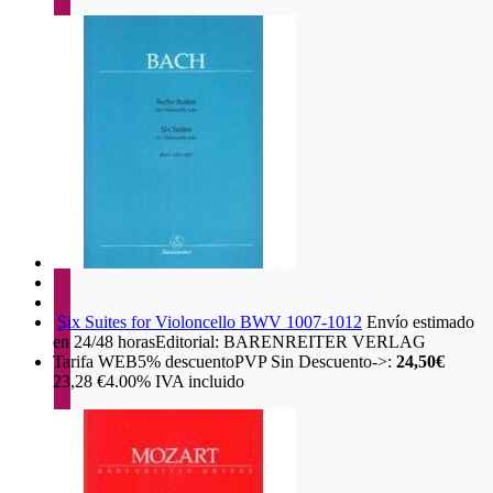
Six Suites for Violoncello BWV 1007-1012
Envío estimado
en 24/48 horas
Editorial: BARENREITER VERLAG
Tarifa WEB
5%
descuento
PVP Sin Descuento->:
24,50€
23,28
€
4.00%
IVA incluido