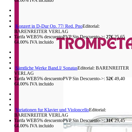
€
4.00%
IVA incluido
Konzert in D-Dur Op. 77/ Red. Pno
Editorial:
BARENREITER VERLAG
Tarifa WEB
5%
descuento
PVP Sin Descuento->:
27€
25,65
€
4.00%
IVA incluido
Sämtliche Werke Band.I/ Sonatas
Editorial: BARENREITER
VERLAG
Tarifa WEB
5%
descuento
PVP Sin Descuento->:
52€
49,40
€
4.00%
IVA incluido
Variationen fur Klavier und Violoncello
Editorial:
BARENREITER VERLAG
Tarifa WEB
5%
descuento
PVP Sin Descuento->:
31€
29,45
€
4.00%
IVA incluido