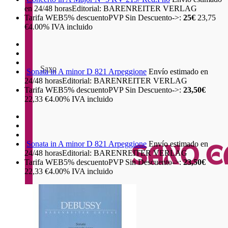
en 24/48 horas
Editorial: BARENREITER VERLAG
Tarifa WEB
5%
descuento
PVP Sin Descuento->:
25€
23,75
€
4.00%
IVA incluido
Saxo
Sonata in A minor D 821 Arpeggione
Envío estimado en
24/48 horas
Editorial: BARENREITER VERLAG
Tarifa WEB
5%
descuento
PVP Sin Descuento->:
23,50€
22,33
€
4.00%
IVA incluido
Sonata in A minor D 821 Arpeggione
Envío estimado en
24/48 horas
Editorial: BARENREITER VERLAG
Tarifa WEB
5%
descuento
PVP Sin Descuento->:
23,50€
22,33
€
4.00%
IVA incluido