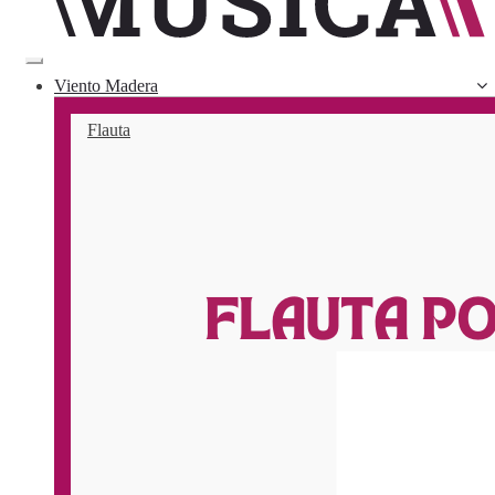
Toggle
navigation
Viento Madera
Flauta