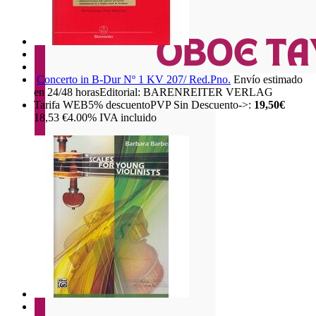
Concerto in B-Dur Nº 1 KV 207/ Red.Pno.
Envío estimado
en 24/48 horas
Editorial: BARENREITER VERLAG
Tarifa WEB
5%
descuento
PVP Sin Descuento->:
19,50€
18,53
€
4.00%
IVA incluido