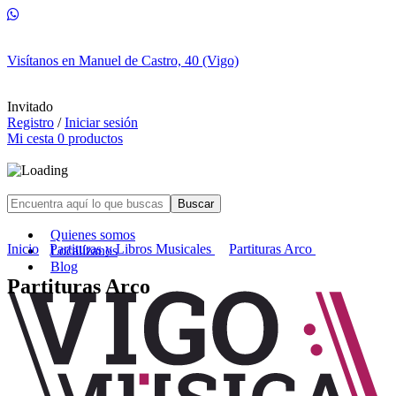
Ópera Prima | vigomusica.com
Invitado
Registro
/
Iniciar sesión
Mi cesta
0
productos
Quienes somos
Inicio
Partituras y Libros Musicales
Partituras Arco
Localízanos
Blog
Partituras Arco