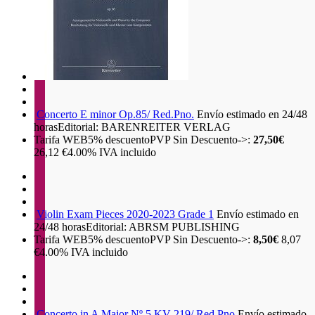
Concerto E minor Op.85/ Red.Pno.
Envío estimado en 24/48
horas
Editorial: BARENREITER VERLAG
Tarifa WEB
5%
descuento
PVP Sin Descuento->:
27,50€
26,12
€
4.00%
IVA incluido
Violin Exam Pieces 2020-2023 Grade 1
Envío estimado en
24/48 horas
Editorial: ABRSM PUBLISHING
Tarifa WEB
5%
descuento
PVP Sin Descuento->:
8,50€
8,07
€
4.00%
IVA incluido
Concerto in A Major Nº 5 KV 219/ Red.Pno
Envío estimado