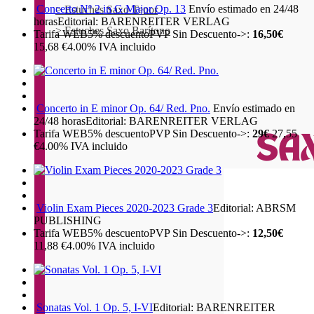
Concerto Nº 2 in G Major Op. 13
Envío estimado en 24/48
> Estuches Saxo Tenor
horas
Editorial: BARENREITER VERLAG
> Estuches Saxo Barítono
Tarifa WEB
5%
descuento
PVP Sin Descuento->:
16,50€
15,68
€
4.00%
IVA incluido
Concerto in E minor Op. 64/ Red. Pno.
Envío estimado en
24/48 horas
Editorial: BARENREITER VERLAG
Tarifa WEB
5%
descuento
PVP Sin Descuento->:
29€
27,55
€
4.00%
IVA incluido
Violin Exam Pieces 2020-2023 Grade 3
Editorial: ABRSM
PUBLISHING
Tarifa WEB
5%
descuento
PVP Sin Descuento->:
12,50€
11,88
€
4.00%
IVA incluido
Sonatas Vol. 1 Op. 5, I-VI
Editorial: BARENREITER