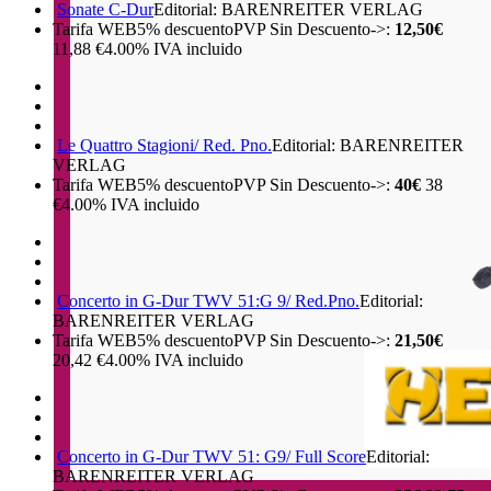
Sonate C-Dur
Editorial: BARENREITER VERLAG
Tarifa WEB
5%
descuento
PVP Sin Descuento->:
12,50€
11,88
€
4.00%
IVA incluido
Le Quattro Stagioni/ Red. Pno.
Editorial: BARENREITER
VERLAG
Tarifa WEB
5%
descuento
PVP Sin Descuento->:
40€
38
€
4.00%
IVA incluido
Concerto in G-Dur TWV 51:G 9/ Red.Pno.
Editorial:
BARENREITER VERLAG
Tarifa WEB
5%
descuento
PVP Sin Descuento->:
21,50€
20,42
€
4.00%
IVA incluido
Concerto in G-Dur TWV 51: G9/ Full Score
Editorial:
BARENREITER VERLAG