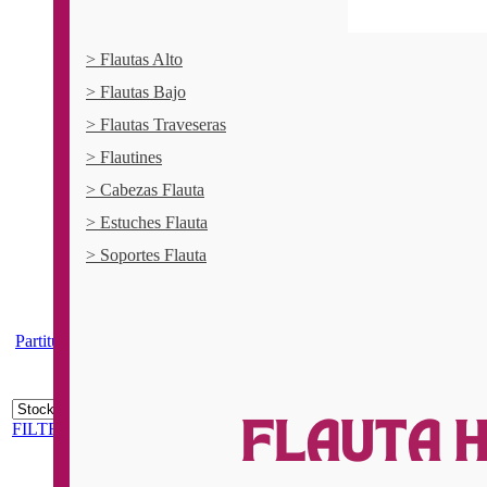
> Flautas Alto
> Flautas Bajo
> Flautas Traveseras
> Flautines
> Cabezas Flauta
> Estuches Flauta
> Soportes Flauta
Partituras Violín
FILTROS
1
al
44
de
56
FILTROS