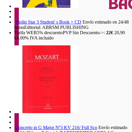
Violin Star 3 Student' s Book + CD
Envío estimado en 24/48
horas
Editorial: ABRSM PUBLISHING
Tarifa WEB
5%
descuento
PVP Sin Descuento->:
22€
20,90
€
4.00%
IVA incluido
Concerto in G Major Nº3 KV 216/ Full Sco
Envío estimado