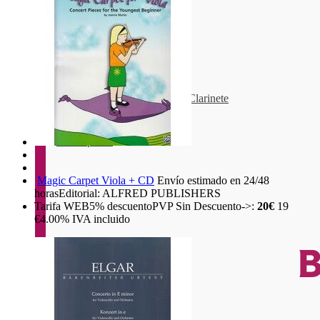
> Estuches Clarinete
> Cordones clarinete
> Soportes Clarinete
> Boquillas clarinete
> Abrazaderas y Boquilleros Clarinete
> Barriletes
> Campanas
Magic Carpet Viola + CD
Envío estimado en 24/48
horas
Editorial: ALFRED PUBLISHERS
Tarifa WEB
5%
descuento
PVP Sin Descuento->:
20€
19
€
4.00%
IVA incluido