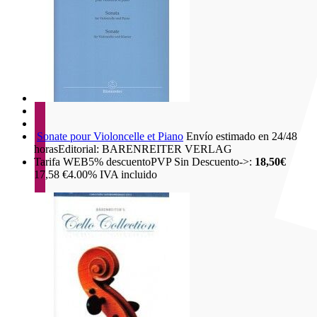
Sonate pour Violoncelle et Piano
Envío estimado en 24/48
horas
Editorial: BARENREITER VERLAG
Tarifa WEB
5%
descuento
PVP Sin Descuento->:
18,50€
17,58
€
4.00%
IVA incluido