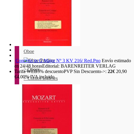
Oboe
Concerto in G Major Nº 3 KV 216/ Red.Pno
Envío estimado
en 24/48 horas
Editorial: BARENREITER VERLAG
> Oboes
Tarifa WEB
5%
descuento
PVP Sin Descuento->:
22€
20,90
€
4.00%
IVA incluido
> Cornos Ingleses
> Cañas Oboe
> Estuches Oboe
> Soportes Oboe