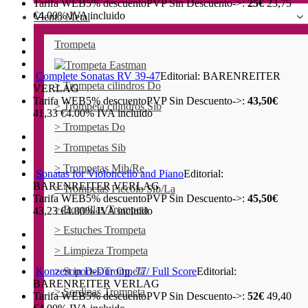
Tarifa WEB
5%
descuento
PVP Sin Descuento->:
25€
23,75
€
4.00%
IVA incluido
Viento Metal
Trompeta
Complete Sonatas RV 39-47
Editorial: BARENREITER
> Trompeta cilindros Do
VERLAG
Tarifa WEB
5%
descuento
PVP Sin Descuento->:
43,50€
> Trompeta cilindros Sib
41,33
€
4.00%
IVA incluido
> Trompetas Do
> Trompetas Sib
> Trompetas Mib/Re
Sonatas for Violoncello and Piano
Editorial:
BARENREITER VERLAG
> Trompetas Piccolo Sib/La
Tarifa WEB
5%
descuento
PVP Sin Descuento->:
45,50€
> Boquillas Trompeta
43,23
€
4.00%
IVA incluido
> Estuches Trompeta
> Limpieza Trompeta
Konzert in D-Dur Op. 77/ Full Score
> Soportes Trompeta
Editorial:
BARENREITER VERLAG
> Sordinas Trompeta
Tarifa WEB
5%
descuento
PVP Sin Descuento->:
52€
49,40