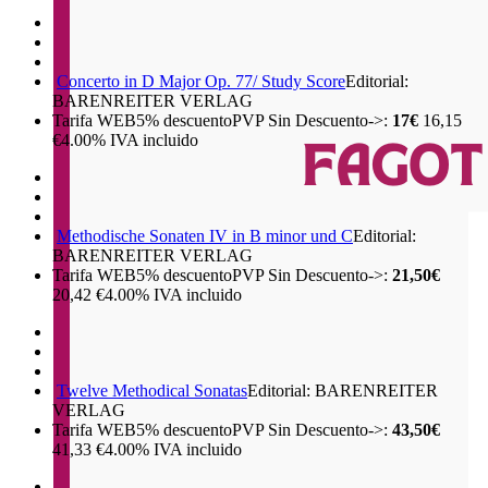
Concerto in D Major Op. 77/ Study Score
Editorial:
BARENREITER VERLAG
Tarifa WEB
5%
descuento
PVP Sin Descuento->:
17€
16,15
€
4.00%
IVA incluido
Methodische Sonaten IV in B minor und C
Editorial:
BARENREITER VERLAG
Tarifa WEB
5%
descuento
PVP Sin Descuento->:
21,50€
20,42
€
4.00%
IVA incluido
Twelve Methodical Sonatas
Editorial: BARENREITER
VERLAG
Tarifa WEB
5%
descuento
PVP Sin Descuento->:
43,50€
41,33
€
4.00%
IVA incluido