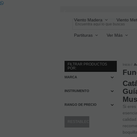
Viento Madera
Viento Met
Partituras
Ver Más
FILTRAR PRODUCTOS
Inicio
A
POR:
Fun
MARCA
Cat
Guía
INSTRUMENTO
Mus
RANGO DE PRECIO
Si eres
esencia
calidad
recomen
boquill