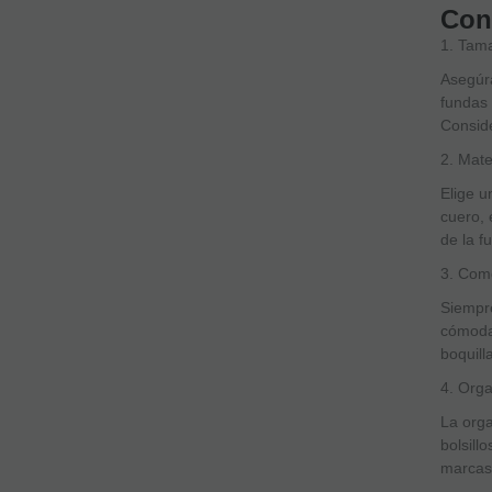
Con
1. Tam
Asegúra
fundas 
Conside
2. Mate
Elige u
cuero, 
de la f
3. Com
Siempre
cómodam
boquill
4. Orga
La orga
bolsill
marcas