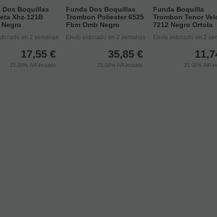
 Dos Boquillas
Funda Dos Boquillas
Funda Boquilla
eta Xhz-121B
Trombon Poliester 6525
Trombon Tenor Vel
a Negro
Fbm Omb Negro
7212 Negro Ortola
stimado en 2 semanas
Envío estimado en 2 semanas
Envío estimado en 2 s
17,55
€
35,85
€
11,7
21.00%
IVA incluido
21.00%
IVA incluido
21.00%
IVA in