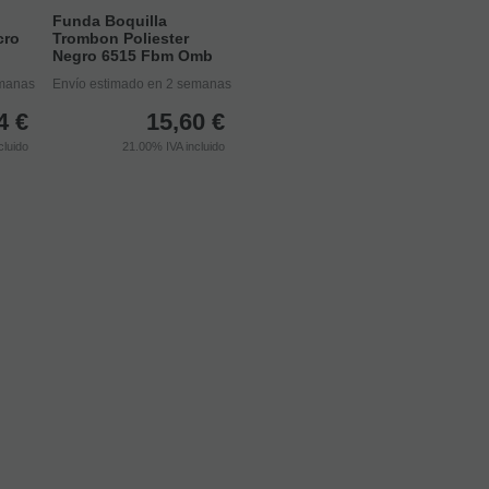
Funda Boquilla
cro
Trombon Poliester
Negro 6515 Fbm Omb
emanas
Envío estimado en 2 semanas
4
€
15,60
€
cluido
21.00%
IVA incluido