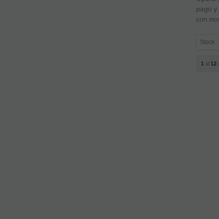
pago y 
con nos
1
al
12