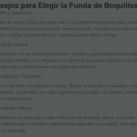
sejos para Elegir la Funda de Boquill
año y Capacidad
te de que la funda que elijas sea lo suficientemente grande para acom
están diseñadas para contener varias boquillas, mientras que otras 
ra cuántas boquillas tienes y cuántas planeas llevar contigo.
rial de Calidad
na funda con un material resistente y duradero que proteja tus boquilla
el nylon balístico y el neopreno son opciones populares debido a su dur
unda esté acolchado para una protección adicional.
odidad de Transporte
 es útil tener tus boquillas a mano. Busca una funda con correas o en
ente. Las fundas con clips o ganchos para colgar son ideales si dese
as mientras tocas.
nización Interna
nización es clave para evitar daños en las boquillas. Busca una funda
os internos para mantener cada boquilla separada y protegida. Esto tam
 no deseadas.