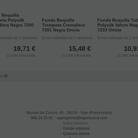
 Boquilla
ta Polysilk
Funda Boquilla
Funda Boquilla Tu
llera Negra 7200
Trompeta Cremallera
Polysilk Velcro Neg
7201 Negra Ortola
7233 Ortola
stimado en 2 semanas
Envío estimado en 2 semanas
Envío estimado en 2 s
19,71
€
15,48
€
10,9
21.00%
IVA incluido
21.00%
IVA incluido
21.00%
IVA in
de
37
Manuel de Castro, 40 - 36210 - Vigo (Pontevedra)
986 24 25 91
·
operaprima@vigomusica.com
Sobre nosotros
:
Dónde estamos
:
Quienes somos