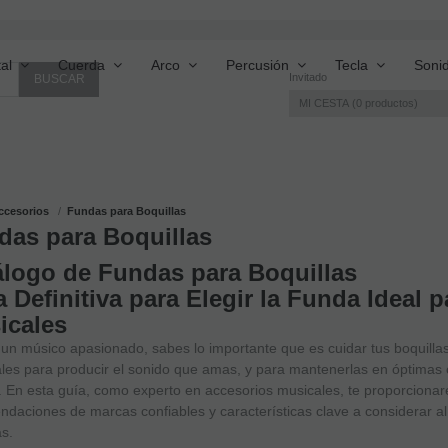
al
Cuerda
Arco
Percusión
Tecla
Soni
Invitado
MI CESTA
0
productos
ccesorios
Fundas para Boquillas
das para Boquillas
álogo de Fundas para Boquillas
 Definitiva para Elegir la Funda Ideal p
icales
 un músico apasionado, sabes lo importante que es cuidar tus boquill
les para producir el sonido que amas, y para mantenerlas en óptimas 
. En esta guía, como experto en accesorios musicales, te proporcionar
daciones de marcas confiables y características clave a considerar al 
as.