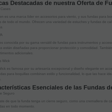
cas Destacadas de nuestra Oferta de F
 Cases
n es una marca líder en accesorios para viento, y sus fundas para bo
 de todo el mundo. Ofrecen una variedad de estuches y fundas de cali
as.
WA
s conocida por su gama versátil de fundas para instrumentos y acceso
as están diseñadas para proporcionar protección y comodidad. Tambié
timentos adicionales.
s Wick
ick es famosa por su artesanía excepcional y diseño elegante en acce
das para boquillas combinan estilo y funcionalidad, lo que las hace id
a.
cterísticas Esenciales de las Fundas d
re Seguro
te de que la funda tenga un cierre seguro, como una cremallera de ca
idas en todo momento.