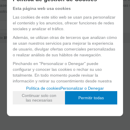
asesoramiento profesional. Si no encuentras el artículo que buscabas
Esta página web usa cookies
otras.
Las cookies de este sitio web se usan para personalizar
el contenido y los anuncios, ofrecer funciones de redes
sociales y analizar el tráfico.
Además, se utilizan otras de terceros que analizan cómo
de
37
se usan nuestros servicios para mejorar la experiencia
de usuario, divulgar ofertas comerciales personalizadas
o realizar análisis de sus hábitos de navegación.
Pinchando en "Personalizar o Denegar" puede
configurar y conocer las cookies o rechar su uso
totalmente. En todo momento puede revisar la
información y retirar su consentimiento desde nuestra
sección de política de cookies.
Política de cookies
Personalizar o Denegar
Continuar solo con
Permitir todas
las necesarias