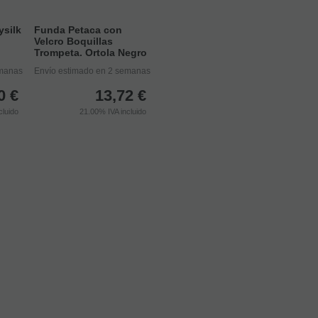
ysilk
Funda Petaca con
Velcro Boquillas
Trompeta. Ortola Negro
emanas
Envío estimado en 2 semanas
0
€
13,72
€
cluido
21.00%
IVA incluido