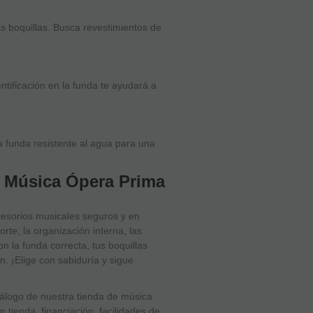
as boquillas. Busca revestimientos de
entificación en la funda te ayudará a
a funda resistente al agua para una
e Música Ópera Prima
cesorios musicales seguros y en
rte, la organización interna, las
n la funda correcta, tus boquillas
n. ¡Elige con sabiduría y sigue
tálogo de nuestra tienda de música
tienda, financiación, facilidades de