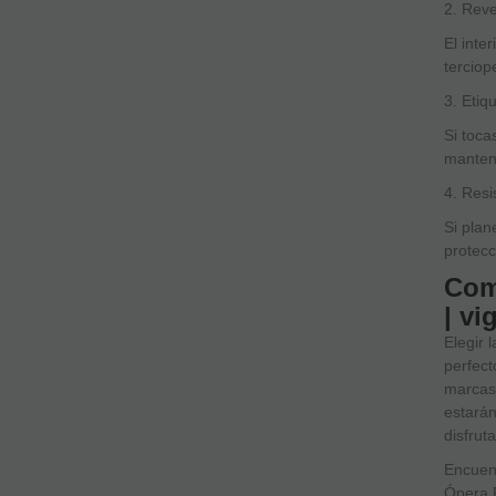
2. Reve
El inte
terciop
3. Etiq
Si toca
manten
4. Resi
Si plan
protecc
Com
| v
Elegir 
perfect
marcas 
estarán
disfrut
Encuent
Ópera P