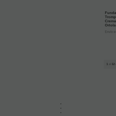
Funda
Trompe
Crema
Ortola
Envío e
1
al
12