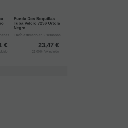
ba
Funda Dos Boquillas
ro
Tuba Velcro 7236 Ortola
Negro
emanas
Envío estimado en 2 semanas
1
€
23,47
€
cluido
21.00%
IVA incluido