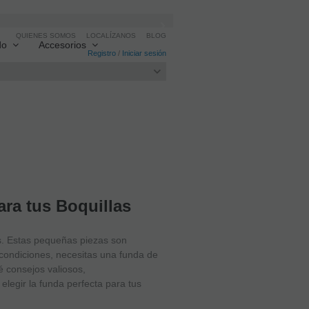
QUIENES SOMOS
LOCALÍZANOS
BLOG
do
Accesorios
Registro
/
Iniciar sesión
ara tus Boquillas
as. Estas pequeñas piezas son
condiciones, necesitas una funda de
é consejos valiosos,
elegir la funda perfecta para tus