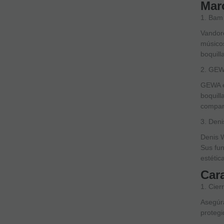
Mar
1. Bam
Vandore
músicos
boquill
2. GE
GEWA e
boquill
compar
3. Deni
Denis W
Sus fun
estétic
Cara
1. Cier
Asegúra
proteg