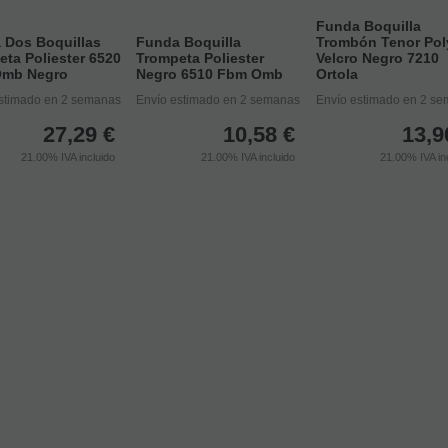
Funda Boquilla
 Dos Boquillas
Funda Boquilla
Trombón Tenor Pol
ta Poliester 6520
Trompeta Poliester
Velcro Negro 7210
mb Negro
Negro 6510 Fbm Omb
Ortola
stimado en 2 semanas
Envío estimado en 2 semanas
Envío estimado en 2 s
27,29
€
10,58
€
13,9
21.00%
IVA incluido
21.00%
IVA incluido
21.00%
IVA in