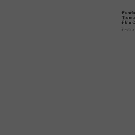
Funda
Trompe
Fbm O
Envío e