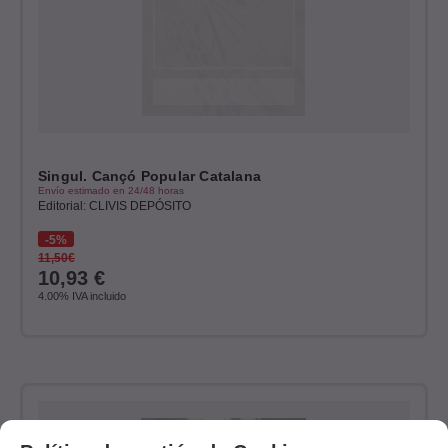
Singul. Cançó Popular Catalana
Envío estimado en 24/48 horas
Editorial: CLIVIS DEPÓSITO
5%
11,50€
10,93
€
4.00%
IVA incluido