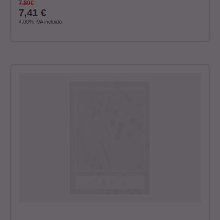
7,80€
7,41
€
4.00%
IVA incluido