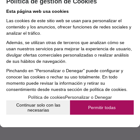
Política de gestión de Cookies
Esta página web usa cookies
Las cookies de este sitio web se usan para personalizar el
contenido y los anuncios, ofrecer funciones de redes sociales y
analizar el tráfico.
Además, se utilizan otras de terceros que analizan cómo se
usan nuestros servicios para mejorar la experiencia de usuario,
divulgar ofertas comerciales personalizadas o realizar análisis
de sus hábitos de navegación.
Pinchando en "Personalizar o Denegar" puede configurar y
conocer las cookies o rechar su uso totalmente. En todo
La Música Tradicional Valenciana
momento puede revisar la información y retirar su
Editorial: INSTITUT VALENCIA DE LA MUSICA
consentimiento desde nuestra
sección de política de cookies.
Política de cookies
Personalizar o Denegar
5%
42€
Continuar solo con las
Permitir todas
39,90
€
necesarias
4.00%
IVA incluido