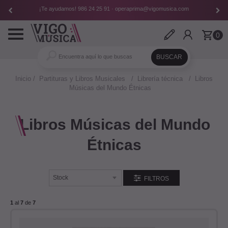
¡Te ayudamos!
986 24 25 91
·
operaprima@vigomusica.com
Toggle
0
navigation
Inicio
Partituras y Libros Musicales
Librería técnica
Libros
Músicas del Mundo Étnicas
Libros Músicas del Mundo
Étnicas
CIAS MUSICA
FILTROS
GIA
1
al
7
de
7