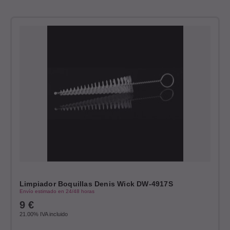
Limpiador Boquillas Denis Wick DW-4917S
Envío estimado en 24/48 horas
9
€
21.00%
IVA incluido