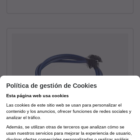
Política de gestión de Cookies
Esta página web usa cookies
Las cookies de este sitio web se usan para personalizar el
contenido y los anuncios, ofrecer funciones de redes sociales y
analizar el tráfico.
Además, se utilizan otras de terceros que analizan cómo se
Limpiador Denis Wick Trombón Flexible DW-4912
usan nuestros servicios para mejorar la experiencia de usuario,
Envío estimado en 24/48 horas
divulgar ofertas comerciales personalizadas o realizar análisis