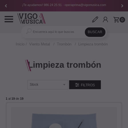
¡Te ayudamos!
986 24 25 91
·
operaprima@vigomusica.com
Toggle
0
navigation
Inicio
Viento Metal
Trombón
Limpieza trombón
Limpieza trombón
FILTROS
1
al
19
de
19