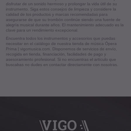
disfrutar de un sonido hermoso y prolongar la vida útil de su
instrumento. Siga estos consejos de limpieza y considere la
calidad de los productos y marcas recomendadas para
asegurarse de que su trombón continúe siendo una fuente de
alegría musical durante años. El mantenimiento adecuado es la
clave para un rendimiento excepcional.
Encuentra todos los instrumentos y accesorios que puedas
necesitar en el catálogo de nuestra tienda de música Ópera
Prima | vigomusica.com. Disponemos de servicios de envío,
recogida en tienda, financiación, facilidades de pago y
asesoramiento profesional. Si no encuentras el artículo que
buscabas no dudes en contactar directamente con nosotras.