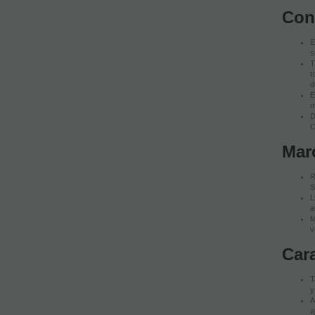
Con
E
s
T
t
d
E
m
D
C
Mar
R
S
L
a
M
v
Cara
T
y
A
a