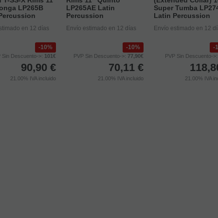
Conga LP265B
LP265AE Latin
Super Tumba LP27
 Percussion
Percussion
Latin Percussion
stimado en 12 días
Envío estimado en 12 días
Envío estimado en 12 d
10%
10%
 Sin Descuento->:
101€
PVP Sin Descuento->:
77,90€
PVP Sin Descuento->
90,90
€
70,11
€
118,8
21.00%
IVA incluido
21.00%
IVA incluido
21.00%
IVA in