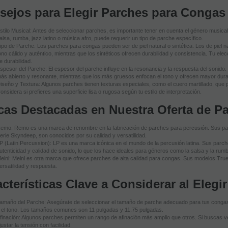
sejos para Elegir Parches para Congas
stilo Musical: Antes de seleccionar parches, es importante tener en cuenta el género musical
alsa, rumba, jazz latino o música afro, puede requerir un tipo de parche específico.
ipo de Parche: Los parches para congas pueden ser de piel natural o sintética. Los de piel 
ono cálido y auténtico, mientras que los sintéticos ofrecen durabilidad y consistencia. Tu el
e durabilidad.
spesor del Parche: El espesor del parche influye en la resonancia y la respuesta del sonido
ás abierto y resonante, mientras que los más gruesos enfocan el tono y ofrecen mayor durab
iseño y Textura: Algunos parches tienen texturas especiales, como el cuero martillado, que pue
onsidera si prefieres una superficie lisa o rugosa según tu estilo de interpretación.
cas Destacadas en Nuestra Oferta de P
emo: Remo es una marca de renombre en la fabricación de parches para percusión. Sus pa
erie Skyndeep, son conocidos por su calidad y versatilidad.
P (Latin Percussion): LP es una marca icónica en el mundo de la percusión latina. Sus par
utenticidad y calidad de sonido, lo que los hace ideales para géneros como la salsa y la rum
einl: Meinl es otra marca que ofrece parches de alta calidad para congas. Sus modelos Tru
ersatilidad y respuesta.
cterísticas Clave a Considerar al Eleg
amaño del Parche: Asegúrate de seleccionar el tamaño de parche adecuado para tus congas,
 el tono. Los tamaños comunes son 11 pulgadas y 11.75 pulgadas.
finación: Algunos parches permiten un rango de afinación más amplio que otros. Si buscas ve
justar la tensión con facilidad.