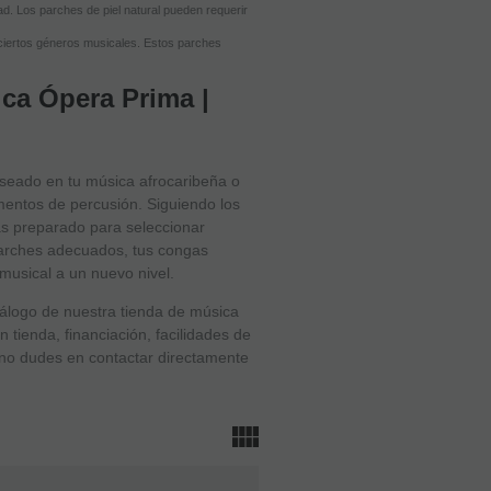
ad. Los parches de piel natural pueden requerir
ciertos géneros musicales. Estos parches
ca Ópera Prima |
eseado en tu música afrocaribeña o
mentos de percusión. Siguiendo los
ás preparado para seleccionar
parches adecuados, tus congas
musical a un nuevo nivel.
tálogo de nuestra tienda de música
tienda, financiación, facilidades de
 no dudes en contactar directamente