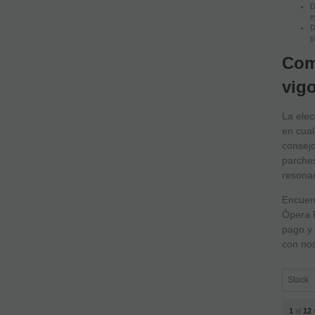
D
m
D
p
Com
vig
La elec
en cual
consejo
parche
resonar
Encuent
Ópera P
pago y 
con nos
1
al
12