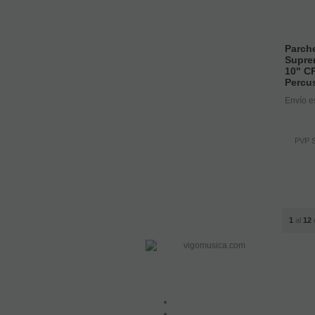
Parch
Supre
10" C
Percu
Envío e
PVP S
1
al
12