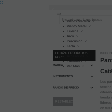
Toggle
navigation
Viento Madera
Viento Metal
Cuerda
Arco
Percusión
Tecla
Sonido
FILTRAR PRODUCTOS
Inicio
P
Accesorios
POR:
Par
Partituras
MARCA
Ver Más
Cat
INSTRUMENTO
Los par
fascina
RANGO DE PRECIO
diferen
tienda 
líderes
en tus 