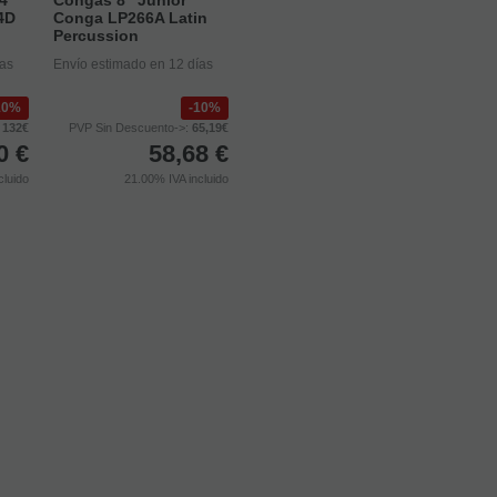
4D
Conga LP266A Latin
Percussion
ías
Envío estimado en 12 días
10%
10%
:
132€
PVP Sin Descuento->:
65,19€
0
€
58,68
€
cluido
21.00%
IVA incluido