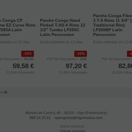
Parche Conga Fibe
e Conga CP
Parche Conga Hand
3 T-X Rims 11 3/4" 
me EZ Curve Rims
Picked T-SS-X Rims 12
Traditional Rim)
P265A Latin
1/2" Tumba LP265C
LP265BP Latin
ssion
Latin Percussion
Percussion
stimado en 12 días
Envío estimado en 12 días
Envío estimado en 12 d
10%
10%
in Descuento->:
66,20€
PVP Sin Descuento->:
108€
PVP Sin Descuento-
59,58
€
97,20
€
82,8
21.00%
IVA incluido
21.00%
IVA incluido
21.00%
IVA in
de
41
Manuel de Castro, 40 - 36210 - Vigo (Pontevedra)
986 24 25 91
·
operaprima@vigomusica.com
Sobre nosotros
:
Dónde estamos