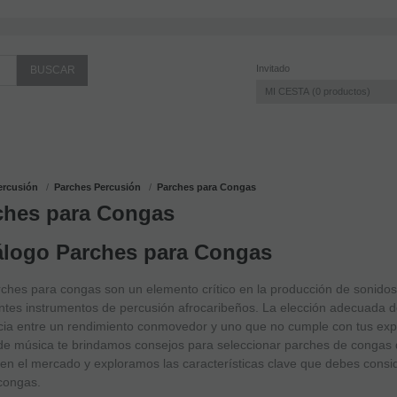
Invitado
MI CESTA
0
productos
ercusión
Parches Percusión
Parches para Congas
ches para Congas
álogo Parches para Congas
ches para congas son un elemento crítico en la producción de sonidos 
ntes instrumentos de percusión afrocaribeños. La elección adecuada 
cia entre un rendimiento conmovedor y uno que no cumple con tus expe
de música te brindamos consejos para seleccionar parches de congas 
 en el mercado y exploramos las características clave que debes consid
congas.