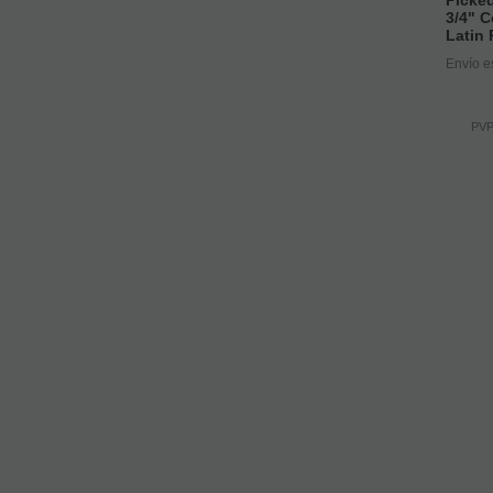
3/4" 
Latin
Envío e
PVP