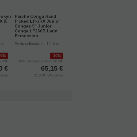
rskyn
Parche Conga Hand
(X &
Picked LP-JRX Junior
Congas 9" Junior
Conga LP266B Latin
Percussion
ías
Envío estimado en 12 días
10%
10%
>:
92€
PVP Sin Descuento->:
72,39€
0
€
65,15
€
cluido
21.00%
IVA incluido