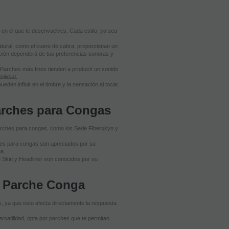
 en el que te desenvuelves. Cada estilo, ya sea
natural, como el cuero de cabra, proporcionan un
ección dependerá de tus preferencias sonoras y
. Parches más finos tienden a producir un sonido
ilidad.
den influir en el timbre y la sensación al tocar.
arches para Congas
rches para congas, como los Serie Fiberskyn y
ches para congas son apreciados por su
ba.
e Skin y Headliner son conocidos por su
ir Parche Conga
 ya que esto afecta directamente la respuesta
rsatilidad, opta por parches que te permitan