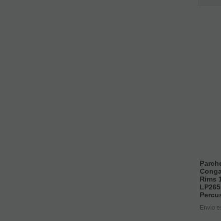
Parch
Conga
Rims 
LP265
Percu
Envío e