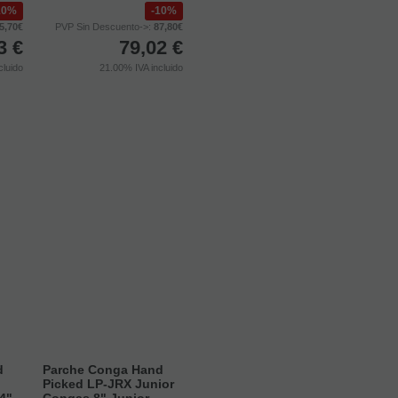
10%
10%
5,70€
PVP Sin Descuento->:
87,80€
3
€
79,02
€
cluido
21.00%
IVA incluido
d
Parche Conga Hand
Picked LP-JRX Junior
14"
Congas 8" Junior