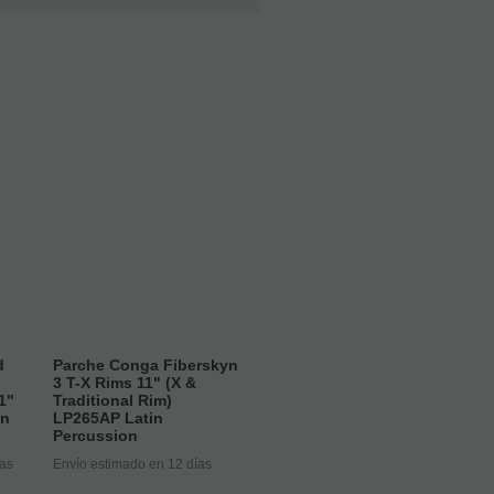
d
Parche Conga Fiberskyn
3 T-X Rims 11" (X &
1"
Traditional Rim)
in
LP265AP Latin
Percussion
ías
Envío estimado en 12 días