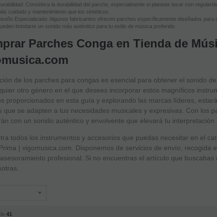
urabilidad: Considera la durabilidad del parche, especialmente si planeas tocar con regularid
ás cuidado y mantenimiento que los sintéticos.
iseño Especializado: Algunos fabricantes ofrecen parches específicamente diseñados para 
ueden brindarte un sonido más auténtico para tu estilo de música preferido.
prar Parches Conga en Tienda de Músi
omusica.com
ción de los parches para congas es esencial para obtener el sonido d
quier otro género en el que desees incorporar estos magníficos instru
s proporcionados en esta guía y explorando las marcas líderes, estar
s que se adapten a tus necesidades musicales y expresivas. Con los 
án con un sonido auténtico y envolvente que elevará tu interpretación 
ra todos los instrumentos y accesorios que puedas necesitar en el ca
rima | vigomusica.com. Disponemos de servicios de envío, recogida en 
asesoramiento profesional. Si no encuentras el artículo que buscabas
otras.
de
41