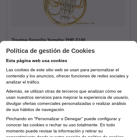
Trompa Sencilla Yamaha YHR 314II
25%
Política de gestión de Cookies
2.395€
1.796,25
€
Esta página web usa cookies
21.00%
IVA incluido
Las cookies de este sitio web se usan para personalizar el
contenido y los anuncios, ofrecer funciones de redes sociales y
analizar el tráfico.
Además, se utilizan otras de terceros que analizan cómo se
usan nuestros servicios para mejorar la experiencia de usuario,
divulgar ofertas comerciales personalizadas o realizar análisis
de sus hábitos de navegación.
Pinchando en "Personalizar o Denegar" puede configurar y
conocer las cookies o rechar su uso totalmente. En todo
momento puede revisar la información y retirar su