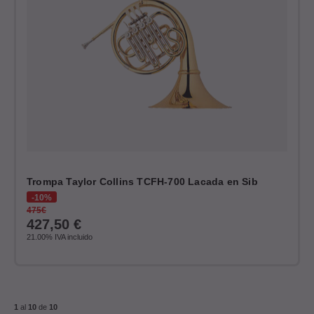
Trompa Taylor Collins TCFH-700 Lacada en Sib
10%
475€
427,50
€
21.00%
IVA incluido
1
al
10
de
10