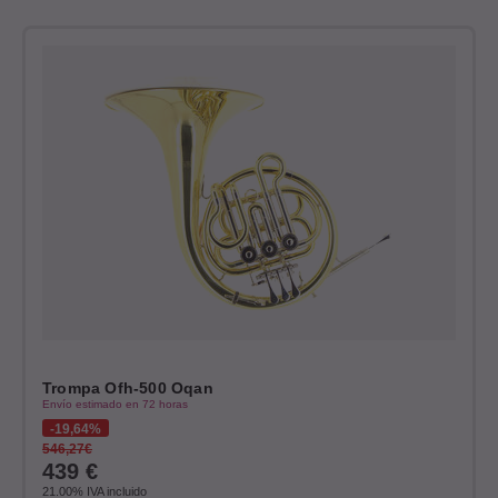
Trompa Ofh-500 Oqan
Envío estimado en 72 horas
19,64%
546,27€
439
€
21.00%
IVA incluido