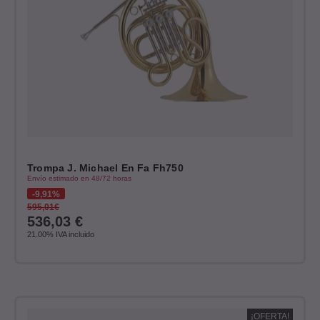
Trompa J. Michael En Fa Fh750
Envío estimado en 48/72 horas
9,91%
595,01€
536,03
€
21.00%
IVA incluido
¡OFERTA!