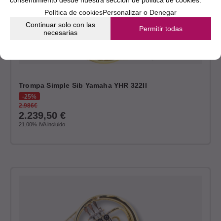
consentimiento desde nuestra
sección de política de cookies.
Política de cookies
Personalizar o Denegar
Continuar solo con las
Permitir todas
necesarias
Trompa Simple Sib Yamaha YHR 322II
25%
2.986€
2.239,50
€
21.00%
IVA incluido