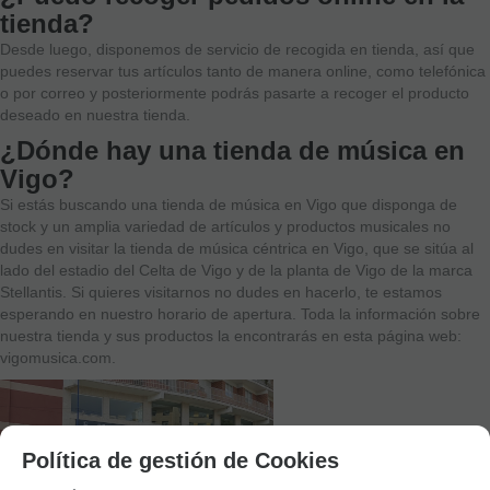
tienda?
Desde luego, disponemos de servicio de recogida en tienda, así que
puedes reservar tus artículos tanto de manera online, como telefónica
o por correo y posteriormente podrás pasarte a recoger el producto
deseado en nuestra tienda.
¿Dónde hay una tienda de música en
Vigo?
Si estás buscando una tienda de música en Vigo que disponga de
stock y un amplia variedad de artículos y productos musicales no
dudes en visitar la tienda de música céntrica en Vigo, que se sitúa al
lado del estadio del Celta de Vigo y de la planta de Vigo de la marca
Stellantis. Si quieres visitarnos no dudes en hacerlo, te estamos
esperando en nuestro horario de apertura. Toda la información sobre
nuestra tienda y sus productos la encontrarás en esta página web:
vigomusica.com.
Política de gestión de Cookies