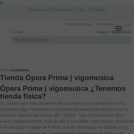
Visítanos en Manuel de Castro, 40 (Vigo)
QUIENES SOMOS
LOCALÍZANOS
BLOG
Toggle
Invitado
Registro
/
Iniciar sesión
navigati
MI CESTA
0
productos
Inicio
Localízanos
Tienda Ópera Prima | vigomusica
Ópera Prima | vigomusica ¿Tenemos
tienda física?
Si, desde hace más de veinte años contamos con presencia en la
ciudad de Vigo. Actualmente encontrarás nuestra tienda física en la
dirección Manuel de Castro, 40 - 36210 - Vigo (Pontevedra). Este
nuevo emplazamiento, más amplio y accesible, está situado debajo de
la Federación Galega de Fútbol, al lado del estadio de Balaídos y a
unos escasos metros del Conservatorio Profesional de Música de