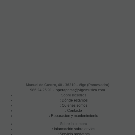
Manuel de Castro, 40 - 36210 - Vigo (Pontevedra)
986 24 25 91
·
operaprima@vigomusica.com
Sobre nosotros
:
Dónde estamos
:
Quienes somos
:
Contacto
:
Reparación y mantenimiento
Sobre la compra
:
Información sobre envíos
:
Servicio postventa