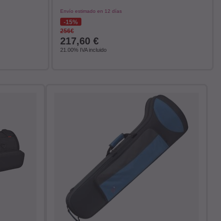
Envío estimado en 12 días
15%
256€
217,60
€
21.00%
IVA incluido