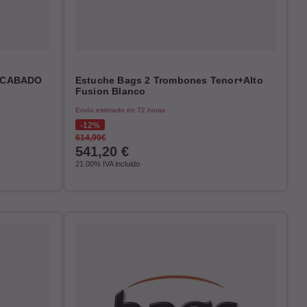
 ACABADO
Estuche Bags 2 Trombones Tenor+Alto
Fusion Blanco
Envío estimado en 72 horas
12%
614,99€
541,20
€
21.00%
IVA incluido