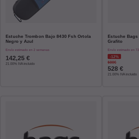
Estuche Trombon Bajo 8430 Fsh Ortola
Estuche Bags 
Negro y Azul
Grafito
Envío estimado en 2 semanas
Envío estimado en 7
142,25
€
12%
600€
21.00%
IVA incluido
528
€
21.00%
IVA incluido