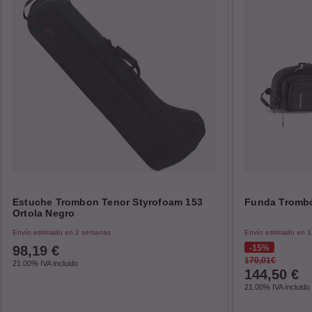
Estuche Trombon Tenor Styrofoam 153
Funda Tromb
Ortola Negro
Envío estimado en 2 semanas
Envío estimado en 1
98,19
€
15%
170,01€
21.00%
IVA incluido
144,50
€
21.00%
IVA incluido