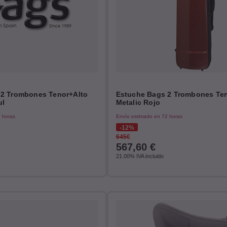
 2 Trombones Tenor+Alto
Estuche Bags 2 Trombones Ten
ul
Metalic Rojo
2 horas
Envío estimado en 72 horas
12%
645€
567,60
€
21.00%
IVA incluido