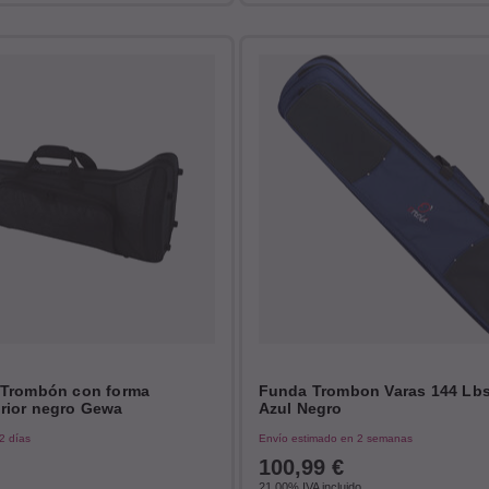
 Trombón con forma
Funda Trombon Varas 144 Lbs
rior negro Gewa
Azul Negro
2 días
Envío estimado en 2 semanas
100,99
€
21.00%
IVA incluido