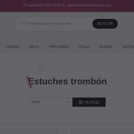
¡Te ayudamos!
986 24 25 91
·
operaprima@vigomusica.com
CUERDA
ARCO
PERCUSIÓN
TECLA
SONIDO
ACCES
Estuches trombón
FILTROS