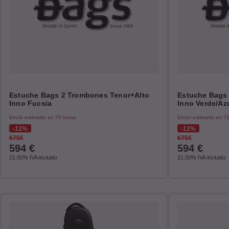
Estuche Bags 2 Trombones Tenor+Alto
Estuche Bags
Inno Fucsia
Inno Verde/Az
Envío estimado en 72 horas
Envío estimado en 7
12%
12%
675€
675€
594
€
594
€
21.00%
IVA incluido
21.00%
IVA incluido