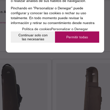
o realizar análisis de sus hábitos de navegación.
Pinchando en "Personalizar o Denegar" puede
 Alto 152 Ortola Negro
Funda Trombón SPS Gewa
configurar y conocer las cookies o rechar su uso
totalmente. En todo momento puede revisar la
información y retirar su consentimiento desde nuestra
 semanas
Envío estimado en 12 días
sección de política de cookies.
15%
Política de cookies
Personalizar o Denegar
414€
Continuar solo con
351,90
€
Permitir todas
las necesarias
21.00%
IVA incluido