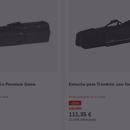
ón Premium Gewa
Estuche para Trombón con f
2 días
Envío estimado en 12 días
15%
130,99€
111,35
€
21.00%
IVA incluido