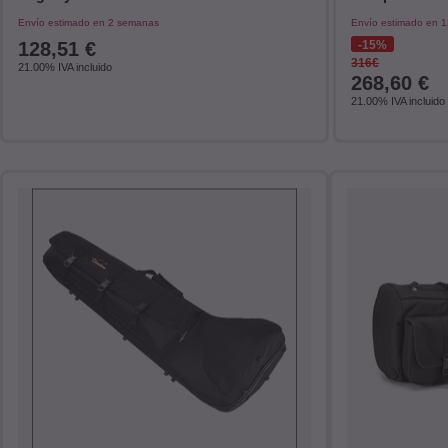
Envío estimado en 2 semanas
Envío estimado en 1
128,51
€
15%
316€
21.00%
IVA incluido
268,60
€
21.00%
IVA incluido