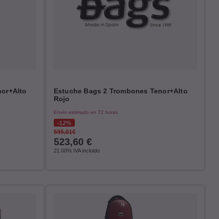
or+Alto
Estuche Bags 2 Trombones Tenor+Alto
Rojo
Envío estimado en 72 horas
12%
595,01€
523,60
€
21.00%
IVA incluido