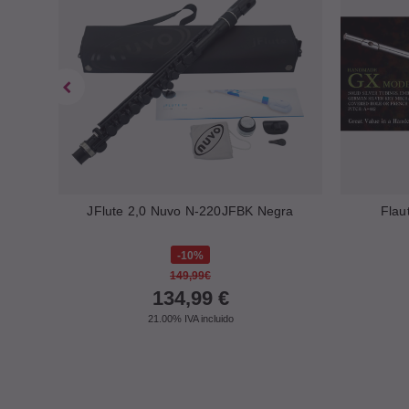
82
JFlute 2,0 Nuvo N-220JFBK Negra
Flau
10%
149,99€
134,99
€
21.00%
IVA incluido