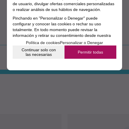
de usuario, divulgar ofertas comerciales personalizadas
o realizar análisis de sus hábitos de navegación.
Pinchando en "Personalizar o Denegar" puede
configurar y conocer las cookies o rechar su uso
totalmente. En todo momento puede revisar la
información y retirar su consentimiento desde nuestra
sección de política de cookies.
Política de cookies
Personalizar o Denegar
Continuar solo con
Aún no existen valoraciones para este producto.
Permitir todas
las necesarias