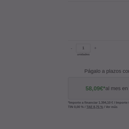
-
+
unidades
Págalo a plazos co
58,09
€*
al mes en
*Importe a financiar
1.394,10 €
/
Importe
TIN
0,00 %
/
TAE
8,75 %
/
Ver más