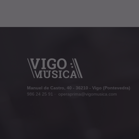
Manuel de Castro, 40 - 36210 - Vigo (Pontevedra)
986 24 25 91
·
operaprima@vigomusica.com