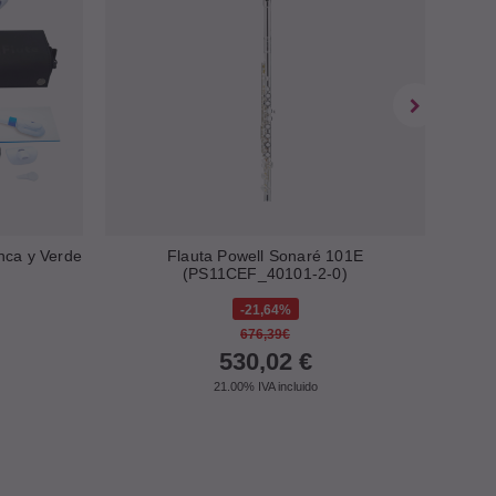
nca y Verde
Flauta Powell Sonaré 101E
Fl
(PS11CEF_40101-2-0)
21,64%
676,39€
530,02
€
21.00%
IVA incluido