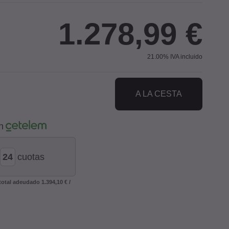
1.278,99
€
21.00%
IVA incluido
A LA CESTA
n
cuotas
 total adeudado
1.394,10 €
/