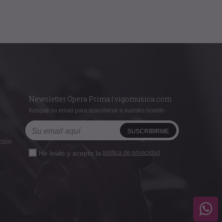
Newsletter Ópera Prima | vigomusica.com
Indique su email para suscribirse a nuestro boletín
ción
He leído y acepto la
política de privacidad