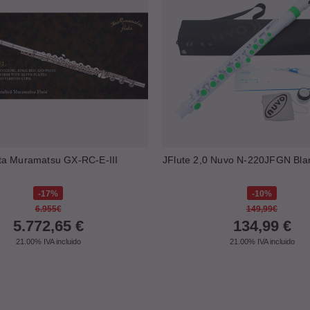
ta Muramatsu GX-RC-E-III
JFlute 2,0 Nuvo N-220JFGN Bla
17%
10%
6.955€
149,99€
5.772,65
€
134,99
€
21.00%
IVA incluido
21.00%
IVA incluido