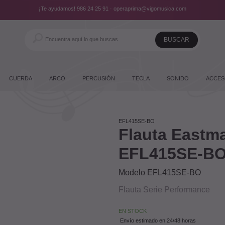
¡Te ayudamos!
986 24 25 91
·
operaprima@vigomusica.com
CUERDA
ARCO
PERCUSIÓN
TECLA
SONIDO
ACCES
EFL415SE-BO
Flauta Eastm
EFL415SE-B
Modelo EFL415SE-BO
Flauta Serie Performance
EN STOCK
Envío estimado en 24/48 horas