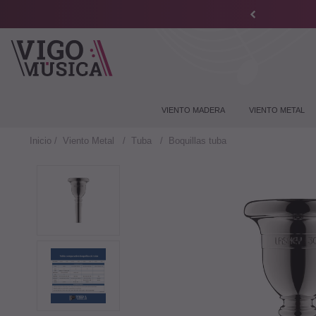
VIENTO MADERA
VIENTO METAL
Inicio
Viento Metal
Tuba
Boquillas tuba