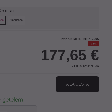
ÑO TUDEL
peo
Americano
PVP Sin Descuento->:
209€
15%
177,65
€
21.00%
IVA incluido
A LA CESTA
n