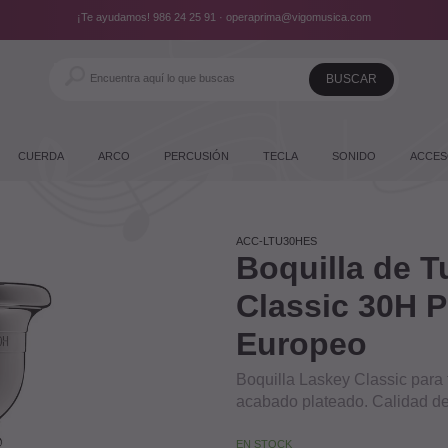
¡Te ayudamos!
986 24 25 91
·
operaprima@vigomusica.com
CUERDA
ARCO
PERCUSIÓN
TECLA
SONIDO
ACCES
ACC-LTU30HES
Boquilla de 
Classic 30H P
Europeo
Boquilla Laskey Classic para
acabado plateado. Calidad de
EN STOCK