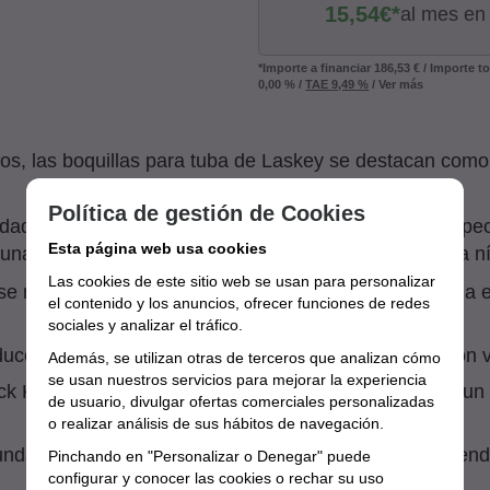
15,54
€*
al mes en
*Importe a financiar
186,53 €
/
Importe t
0,00 %
/
TAE
9,49 %
/
Ver más
os, las boquillas para tuba de Laskey se destacan como 
Política de gestión de Cookies
ad sonora única y una geometría compleja, cada aspecto
Esta página web usa cookies
na articulación clara, entonación precisa y respuesta ní
Las cookies de este sitio web se usan para personalizar
 se mezcla en un embudo cóncavo, se destaca como la el
el contenido y los anuncios, ofrecer funciones de redes
sociales y analizar el tráfico.
oduce un sonido más brillante y se destaca en tubas con v
Además, se utilizan otras de terceros que analizan cómo
se usan nuestros servicios para mejorar la experiencia
k Kerrigan de Eastman Music Company, representa un ava
de usuario, divulgar ofertas comerciales personalizadas
o realizar análisis de sus hábitos de navegación.
ndas, ideales para tubas CC 6/4 o contrabajo, añadiendo 
Pinchando en "Personalizar o Denegar" puede
configurar y conocer las cookies o rechar su uso