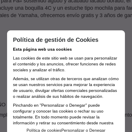
res para Fa# sostenido agudo y acabado lacado dorado, 
cluye una boquilla 4C y un estuche tipo mochila para fa
iales de Yamaha, ofrecemos envío gratis y 3 años de gara
Política de gestión de Cookies
Esta página web usa cookies
Las cookies de este sitio web se usan para personalizar
el contenido y los anuncios, ofrecer funciones de redes
sociales y analizar el tráfico.
Además, se utilizan otras de terceros que analizan cómo
se usan nuestros servicios para mejorar la experiencia
de usuario, divulgar ofertas comerciales personalizadas
o realizar análisis de sus hábitos de navegación.
ÑO EN NUESTRO SERVICIO TÉCNICO OFICIAL
Pinchando en "Personalizar o Denegar" puede
configurar y conocer las cookies o rechar su uso
lia selección de saxofones y encuentra el instrumento p
totalmente. En todo momento puede revisar la
información y retirar su consentimiento desde nuestra
sección de política de cookies.
Política de cookies
Personalizar o Denegar