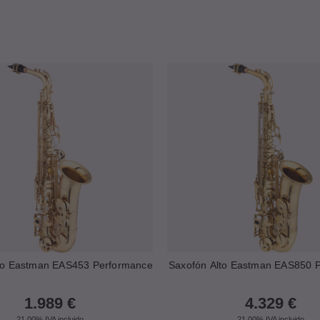
to Eastman EAS453 Performance
Saxofón Alto Eastman EAS850 P
1.989
€
4.329
€
21.00%
IVA incluido
21.00%
IVA incluido