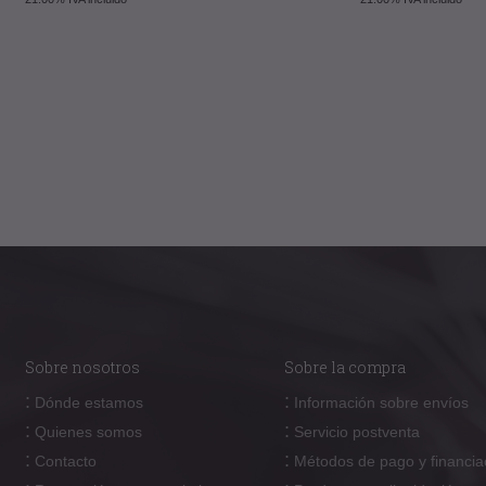
Sobre nosotros
Sobre la compra
:
:
Dónde estamos
Información sobre envíos
:
:
Quienes somos
Servicio postventa
:
:
Contacto
Métodos de pago y financia