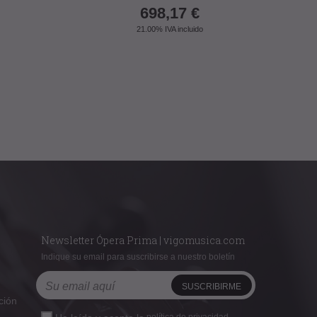
698,17
€
21.00%
IVA incluido
Newsletter Ópera Prima | vigomusica.com
Indique su email para suscribirse a nuestro boletín
ción