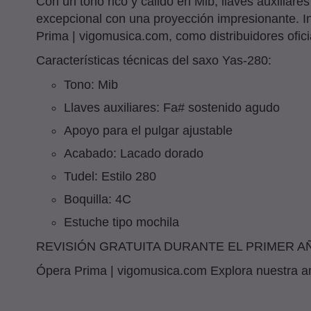
Con un tono rico y cálido en Mib, llaves auxilia
excepcional con una proyección impresionante. In
Prima | vigomusica.com, como distribuidores ofic
Características técnicas del saxo Yas-280:
Tono: Mib
Llaves auxiliares: Fa# sostenido agudo
Apoyo para el pulgar ajustable
Acabado: Lacado dorado
Tudel: Estilo 280
Boquilla: 4C
Estuche tipo mochila
REVISIÓN GRATUITA DURANTE EL PRIMER A
Ópera Prima | vigomusica.com Explora nuestra amp