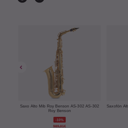
e
Saxo Alto Mib Roy Benson AS-302 AS-302
Saxofón Al
Roy Benson
10%
989,01€