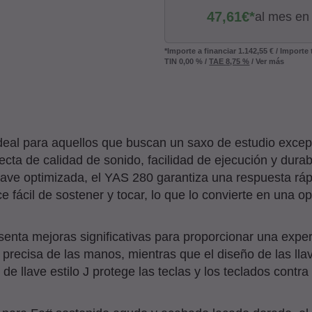
47,61
€*
al mes en
*Importe a financiar
1.142,55 €
/
Importe
TIN
0,00 %
/
TAE
8,75 %
/
Ver más
deal para aquellos que buscan un saxo de estudio excep
cta de calidad de sonido, facilidad de ejecución y dura
ve optimizada, el YAS 280 garantiza una respuesta rápid
e fácil de sostener y tocar, lo que lo convierte en una o
ta mejoras significativas para proporcionar una experi
 precisa de las manos, mientras que el diseño de las lla
de llave estilo J protege las teclas y los teclados contr