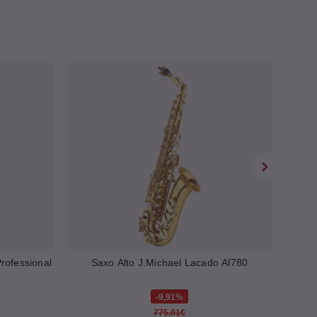
rofessional
Saxo Alto J.Michael Lacado Al780
9,91%
775,01€