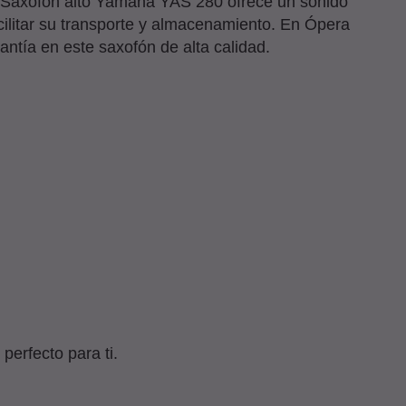
el Saxofón alto Yamaha YAS 280 ofrece un sonido
cilitar su transporte y almacenamiento. En Ópera
ntía en este saxofón de alta calidad.
erfecto para ti.