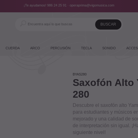
¡Te ayudamos!
986 24 25 91
·
operaprima@vigomusica.com
CUERDA
ARCO
PERCUSIÓN
TECLA
SONIDO
ACCES
BYAS280
Saxofón Alto
280
Descubre el saxofón alto Yam
para estudiantes y músicos e
mejorado y una calidad de so
de interpretación sin igual. ¡
siguiente nivel!