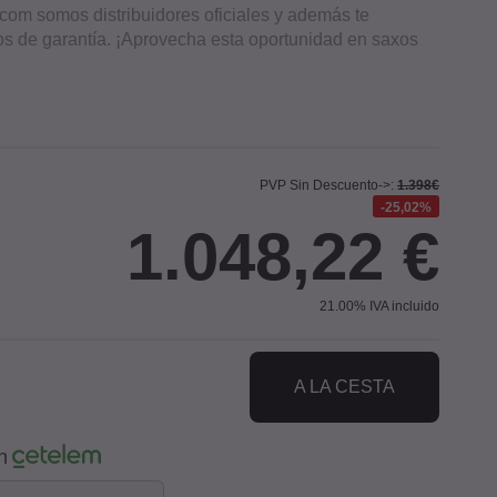
com somos distribuidores oficiales y además te
os de garantía. ¡Aprovecha esta oportunidad en saxos
PVP Sin Descuento->:
1.398€
25,02%
1.048,22
€
21.00%
IVA incluido
A LA CESTA
n