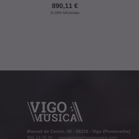
890,11
€
21.00%
IVA incluido
Manuel de Castro, 40 - 36210 - Vigo (Pontevedra)
986 24 25 91
·
operaprima@vigomusica.com