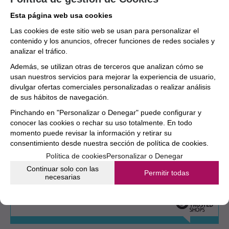
Zapatillas de cuero y corcho natural
Esta página web usa cookies
Estuche acabado en cuero
Las cookies de este sitio web se usan para personalizar el
FICHA TÉCNICA
contenido y los anuncios, ofrecer funciones de redes sociales y
analizar el tráfico.
INSTRUMENTO
Clarinete
Además, se utilizan otras de terceros que analizan cómo se
usan nuestros servicios para mejorar la experiencia de usuario,
divulgar ofertas comerciales personalizadas o realizar análisis
MARCA
de sus hábitos de navegación.
BUFFET
Pinchando en "Personalizar o Denegar" puede configurar y
conocer las cookies o rechar su uso totalmente. En todo
TAGS
momento puede revisar la información y retirar su
profesional
PromoBuffet200Aniversario
consentimiento desde nuestra
sección de política de cookies.
Política de cookies
Personalizar o Denegar
Continuar solo con las
Aún no existen valoraciones para este
Permitir todas
necesarias
producto.