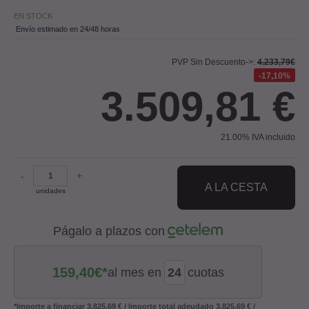
EN STOCK
Envío estimado en 24/48 horas
PVP Sin Descuento->:
4.233,79€
17,10%
3.509,81
€
21.00%
IVA incluido
-
+
A LA CESTA
unidades
Págalo a plazos con
159,40
€*
al mes en
cuotas
*Importe a financiar
3.825,69 €
/
Importe total adeudado
3.825,69 €
/