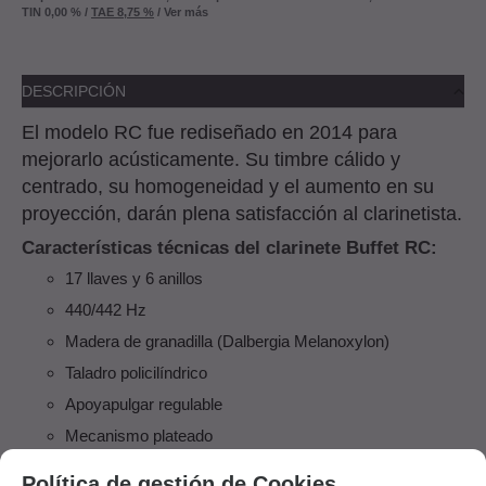
TIN
0,00 %
/
TAE
8,75 %
/
Ver más
DESCRIPCIÓN
El modelo RC fue rediseñado en 2014 para
mejorarlo acústicamente. Su timbre cálido y
centrado, su homogeneidad y el aumento en su
proyección, darán plena satisfacción al clarinetista.
Características técnicas del clarinete Buffet RC:
17 llaves y 6 anillos
440/442 Hz
Madera de granadilla (Dalbergia Melanoxylon)
Taladro policilíndrico
Apoyapulgar regulable
Mecanismo plateado
Muelles en acero azul
Política de gestión de Cookies