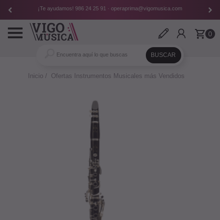
¡Te ayudamos!
986 24 25 91
·
operaprima@vigomusica.com
Toggle
0
navigation
Inicio
Ofertas Instrumentos Musicales más Vendidos