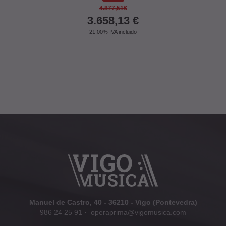
4.877,51€
3.658,13
€
21.00%
IVA incluido
Manuel de Castro, 40 - 36210 - Vigo (Pontevedra)
986 24 25 91
·
operaprima@vigomusica.com